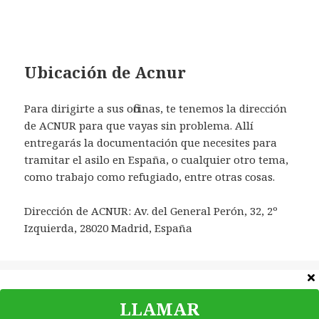
Ubicación de Acnur
Para dirigirte a sus oficinas, te tenemos la dirección
de ACNUR para que vayas sin problema. Allí
entregarás la documentación que necesites para
tramitar el asilo en España, o cualquier otro tema,
como trabajo como refugiado, entre otras cosas.
Dirección de ACNUR: Av. del General Perón, 32, 2º
Izquierda, 28020 Madrid, España
Categorías
Teléfonos
LLAMAR
©
Teléfono Contacto
|
Política de privacidad
|
Contacta
|
Aviso