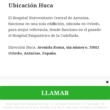
Ubicación Huca
El Hospital Universitario Central de Asturias,
funciona en una sola edificación, ubicada en Oviedo,
para mejor referencia, donde funciono en el pasado
el Hospital Psiquiátrico de la Cadellada.
Dirección Huca:
Avenida Roma, sin número, 33011
Oviedo, Asturias, España
.
Categorías
Teléfonos
LLAMAR
©
Teléfono Contacto
|
Política de privacidad
|
Contacta
|
Aviso
legal
Publicidad. Precio llamada: Red Fija 1,21 euros/min. Red Móvil. 1,57 euros/min. IVA
incluido. Mayores de 18 años. Vriseilan Tech 360 SL Calle nuñez de Balboa 120 Madrid
Teléfonos