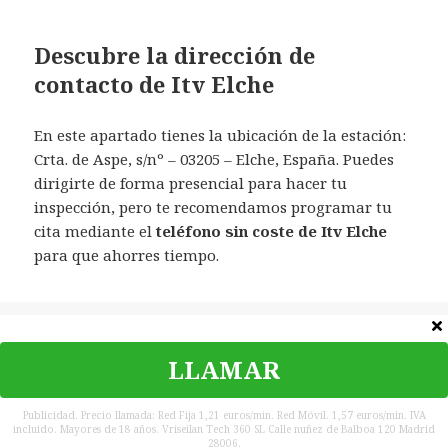
Descubre la dirección de
contacto de Itv Elche
En este apartado tienes la ubicación de la estación:
Crta. de Aspe, s/nº – 03205 – Elche, España. Puedes
dirigirte de forma presencial para hacer tu
inspección, pero te recomendamos programar tu
cita mediante el
teléfono sin coste de Itv Elche
para que ahorres tiempo.
Categorías
España
LLAMAR
©
Teléfono Contacto
|
Política de privacidad
|
Contacta
|
Aviso
legal
Publicidad. Precio llamada: Red Fija 1,21 euros/min. Red Móvil. 1,57 euros/min. IVA
incluido. Mayores de 18 años. Vriseilan Tech 360 SL Calle nuñez de Balboa 120 Madrid
España
28006.