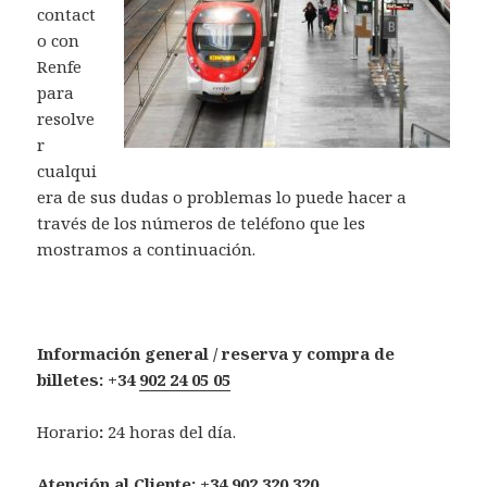
contact
o con
Renfe
para
resolve
r
cualqui
era de sus dudas o problemas lo puede hacer a
través de los números de teléfono que les
mostramos a continuación.
Información general / reserva y compra de
billetes:
+34
902 24 05 05
Horario
:
24 horas del día
.
Atención al Cliente: +34
902 320 320