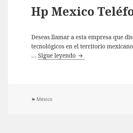
Hp Mexico Teléf
Deseas llamar a esta empresa que dis
tecnológicos en el territorio mexican
Hp Mexico Teléfono
…
Sigue leyendo
Categorías
México