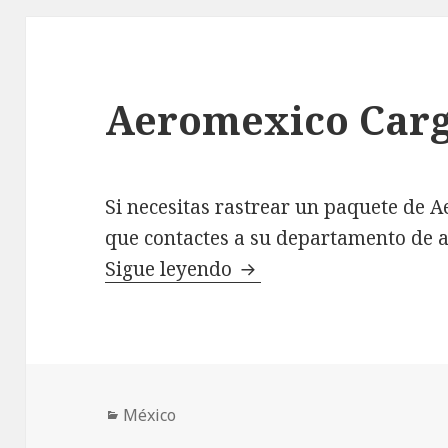
Aeromexico Carg
Si necesitas rastrear un paquete de 
que contactes a su departamento de at
Aeromexico Cargo Telé
Sigue leyendo
Categorías
México