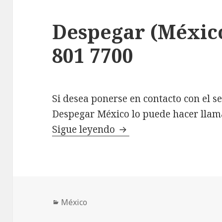
Despegar (México
801 7700
Si desea ponerse en contacto con el se
Despegar México lo puede hacer llam
Despegar (México): +52
Sigue leyendo
Categorías
México