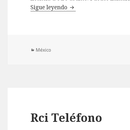
Microsoft Mexico Teléf
Sigue leyendo
Categorías
México
Rci Teléfono