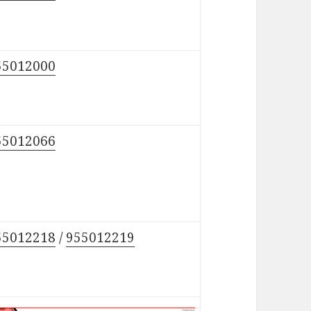
55012000
55012066
55012218
/
955012219