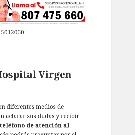
55012060
Hospital Virgen
on diferentes medios de
n aclarar sus dudas y recibir
teléfono de atención al
cío
podrás preguntar por el