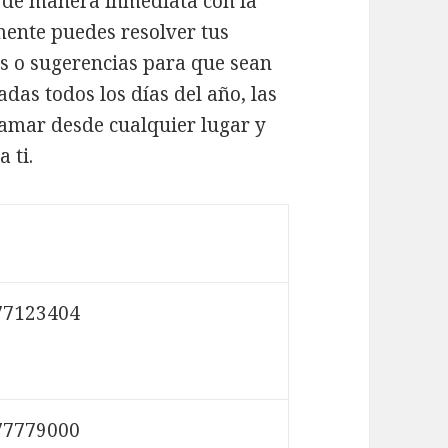
 de manera inmediata con la
mente puedes resolver tus
s o sugerencias para que sean
adas todos los días del año, las
llamar desde cualquier lugar y
 ti.
77123404
77779000