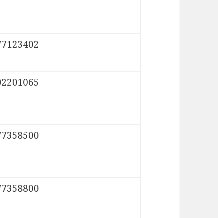
77123402
02201065
77358500
77358800