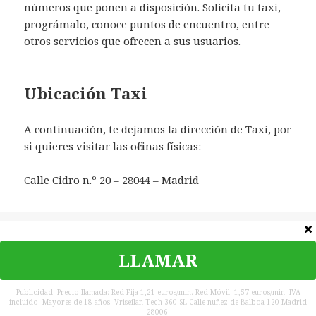
números que ponen a disposición. Solicita tu taxi,
prográmalo, conoce puntos de encuentro, entre
otros servicios que ofrecen a sus usuarios.
Ubicación Taxi
A continuación, te dejamos la dirección de Taxi, por
si quieres visitar las oficinas físicas:
Calle Cidro n.º 20 – 28044 – Madrid
Categorías
España
LLAMAR
©
Teléfono Contacto
|
Política de privacidad
|
Contacta
|
Aviso
legal
Publicidad. Precio llamada: Red Fija 1,21 euros/min. Red Móvil. 1,57 euros/min. IVA
incluido. Mayores de 18 años. Vriseilan Tech 360 SL Calle nuñez de Balboa 120 Madrid
España
28006.