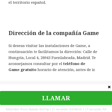
el territorio español.
Dirección de la compañía Game
Si deseas visitar las instalaciones de Game, a
continuación te facilitamos la dirección: Calle de
Hungría, Local 4, 28943 Fuenlabrada, Madrid. Te
aconsejamos consultar por el
teléfono de
Game
gratuito
horario de atención, antes de ir.
Categorías
España
LLAMAR
©
Teléfono Contacto
|
Política de privacidad
|
Contacta
|
Aviso
legal
Publicidad. Precio llamada: Red Fija 1,21 euros/min. Red Móvil. 1,57 euros/min. IVA