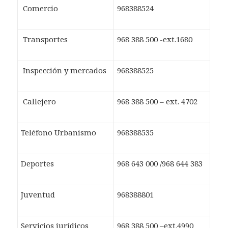
Comercio
968388524
Transportes
968 388 500 -ext.1680
Inspección y mercados
968388525
Callejero
968 388 500 – ext. 4702
Teléfono Urbanismo
968388535
Deportes
968 643 000 /968 644 383
Juventud
968388801
Servicios jurídicos
968 388 500 –ext.4990