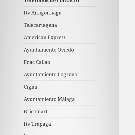
Teléfonos de contacto
Itv Arrigorriaga
Telecartagena
American Express
Ayuntamiento Oviedo
Fnac Callao
Ayuntamiento Logroño
Cigna
Ayuntamiento Málaga
Bricomart
Itv Trápaga