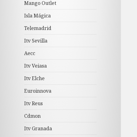
Mango Outlet
Isla Mágica
Telemadrid
Itv Sevilla
Aecc
Itv Veiasa
Itv Elche
Euroinnova
Itv Reus
Cdmon
Itv Granada