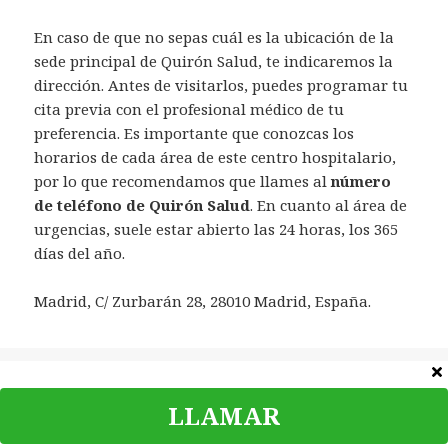
En caso de que no sepas cuál es la ubicación de la
sede principal de Quirón Salud, te indicaremos la
dirección. Antes de visitarlos, puedes programar tu
cita previa con el profesional médico de tu
preferencia. Es importante que conozcas los
horarios de cada área de este centro hospitalario,
por lo que recomendamos que llames al
número
de teléfono de Quirón Salud
. En cuanto al área de
urgencias, suele estar abierto las 24 horas, los 365
días del año.
Madrid, C/ Zurbarán 28, 28010 Madrid, España.
Categorías
España
LLAMAR
©
Teléfono Contacto
|
Política de privacidad
|
Contacta
|
Aviso
legal