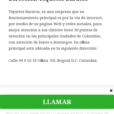
Tiquetes Baratos, es una empresa que su
funcionamiento principal es por la vía de internet,
por medio de su página Web y redes sociales, para
mejor atención a sus clientes tiene 30 puntos de
atención en las principales ciudades de Colombia,
con atención de lunes a domingos. Su oficina
principal está ubicada en la siguiente dirección:
Calle 99 # 10-19 Oficina 701. Bogotá D.C. Colombia.
Categorías
Teléfonos
LLAMAR
©
Teléfono Contacto
|
Política de privacidad
|
Contacta
|
Aviso
legal
Publicidad. Precio llamada: Red Fija 1,21 euros/min. Red Móvil. 1,57 euros/min. IVA