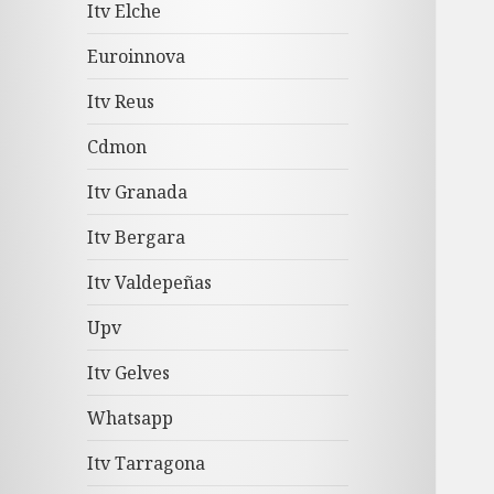
Itv Elche
Euroinnova
Itv Reus
Cdmon
Itv Granada
Itv Bergara
Itv Valdepeñas
Upv
Itv Gelves
Whatsapp
Itv Tarragona