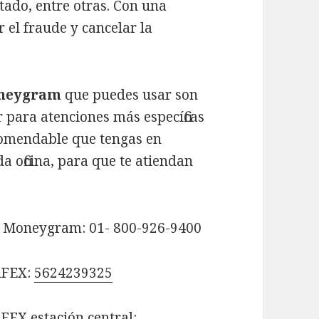
ado, entre otras. Con una
 el fraude y cancelar la
oneygram
que puedes usar son
or para atenciones más específicas
ecomendable que tengas en
a oficina, para que te atiendan
e Moneygram: 01- 800-926-9400
 AFEX:
5624239325
FEX estación central: