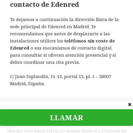
contacto de Edenred
Te dejamos a continuación la dirección física de la
sede principal de Edenred en Madrid. Te
recomendamos que antes de desplazarte a las
instalaciones utilices los
teléfonos sin coste de
Edenred
o sus mecanismos de contacto digital
para consultar si ofrecen atención presencial y si
debes coordinar una cita previa.
C/ Juan Esplandiú, 11-13, portal 13, pl. 1 – 28007
Madrid, España.
Categorías
España
LLAMAR
©
Teléfono Contacto
|
Política de privacidad
|
Contacta
|
Aviso
legal
Publicidad. Precio llamada: Red Fija 1,21 euros/min. Red Móvil. 1,57 euros/min. IVA