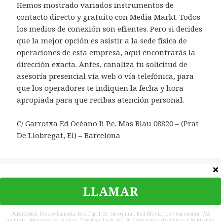
Hemos mostrado variados instrumentos de
contacto directo y gratuito con Media Markt. Todos
los medios de conexión son eficientes. Pero si decides
que la mejor opción es asistir a la sede física de
operaciones de esta empresa, aquí encontrarás la
dirección exacta. Antes, canaliza tu solicitud de
asesoría presencial vía web o vía telefónica, para
que los operadores te indiquen la fecha y hora
apropiada para que recibas atención personal.
C/ Garrotxa Ed Océano Ii P.e. Mas Blau 08820 – (Prat
De Llobregat, El) – Barcelona
Categorías
España
LLAMAR
©
Teléfono Contacto
|
Política de privacidad
|
Contacta
|
Aviso
legal
Publicidad. Precio llamada: Red Fija 1,21 euros/min. Red Móvil. 1,57 euros/min. IVA
incluido. Mayores de 18 años. Vriseilan Tech 360 SL Calle nuñez de Balboa 120 Madrid